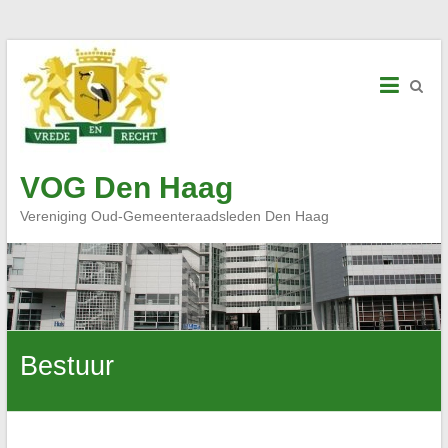
Skip
to
content
VOG Den Haag
Vereniging Oud-Gemeenteraadsleden Den Haag
Bestuur