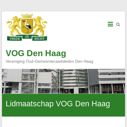
Skip
to
content
VOG Den Haag
Vereniging Oud-Gemeenteraadsleden Den Haag
Lidmaatschap VOG Den Haag