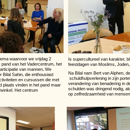
hema waarvoor we vrijdag 2
Is supercultureel van karakter, b
 pand van het Vadercentrum, het
feestdagen van Moslims, Joden,
articipatie van mannen, We
Na Bilal nam Bert van Alphen, de
r Bilal Sahin, die enthousiast
schuldhulpverlening in zijn porte
ctiviteiten en cursussen die met
verandering van benadering in 
d plaats vinden in het pand maar
schulden was dringend nodig, ald
winkel. Het centrum
op zelfredzaamheid van mensen