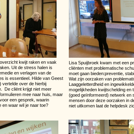
overzicht kwijt raken en vaak
Lisa Spuijbroek kwam met een pr
ken. Uit de stress halen is
cliënten met problematische schu
emedie en verlagen van de
moet gaan bieden:preventie, stabil
es is essentieel. Hilde van Geest
Wat zijn oorzaken van problemat
) vertelde over de hierbij
Laaggeletterdheid en ingewikkeld
De cliënt krijgt niet meer
mogelijkheden kwijtschelding en 
formulieren mee naar huis, maar
(goed geïnformeerd) netwerk en 
voor een gesprek, waarin
mensen door deze oorzaken in de
ie en waar wil je naar toe?
niet uitkomen laat de helpdesk zi