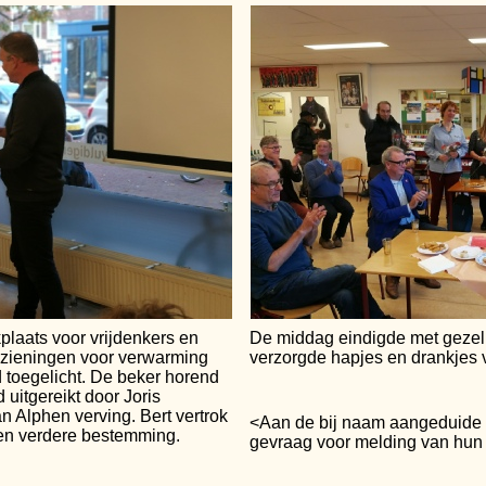
laats voor vrijdenkers en
De middag eindigde met gezel
rzieningen voor verwarming
verzorgde hapjes en drankjes
d toegelicht. De beker horend
d uitgereikt door Joris
an Alphen verving. Bert vertrok
<Aan de bij naam aangeduide 
en verdere bestemming.
gevraag voor melding van hun 