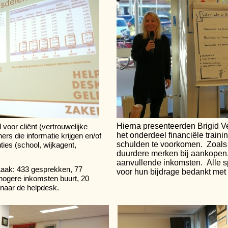
Hierna presenteerden Brigid V
 voor cliënt (vertrouwelijke
het onderdeel financiële train
rs die informatie krijgen en/of
schulden te voorkomen. Zoals 
ies (school, wijkagent,
duurdere merken bij aankopen
aanvullende inkomsten. Alle 
Laak: 433 gesprekken, 77
voor hun bijdrage bedankt met e
hogere inkomsten buurt, 20
 naar de
helpdesk.