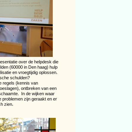
esentatie over de helpdesk die
lden (60000 in Den haag) hulp
isatie en vroegtijdig oplossen.
ische schulden?
e regels (kennis van
toeslagen), ontbreken van een
schaamte. In de wijken waar
 problemen zijn geraakt en er
ch zien.